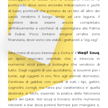
porticciolo dove sono ancorate imbarcazioni e yacht
di lusso; ponticelli che portano da un lato all’ altro dei
canali, rendono il luogo simile ad una laguna. Il
quartiere deve essere ancora completato
definitivamente e cerchera’ di assomigliare alla Palma
di Dubai. Poco lontano sorgera’ un’altra zona
finanziaria, dove sono ora visibili i grattacieli a “zig-zag”.
Altra meta di sicuro interesse a Doha e’ il
Waqif Souq
,
un tipico mercato orientale che si intreccia in
numerosi vicoli pieni di botteghe che vendono di
tutto. Dagli oggetti di uso quotidiano, ai souvenir per i
turisti, agli oggetti in oro, fino agli animali domestici.
Centinaia di gabbie con uccelli di tutti i tipi, gattini,
cagnolini, conigli, ma l’area piu’ caratteristica e’ quella
destinata ai falchi, essendo la pratica della falconeria
tipica del Qatar. Nel souq si trovano anche numerosi
ristoranti e bar dove potersi fermare per mangiare e,