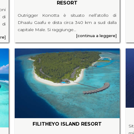
RESORT
oni
Outrigger Konotta è situato nell’atollo di
 di
Dhaalu Gaafu e dista circa 340 km a sud dalla
 di
capitale Male. Si raggiunge…
[continua a leggere]
re]
FILITHEYO ISLAND RESORT
Si
mi