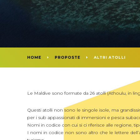
HOME
PROPOSTE
ALTRI ATOLLI
Le Maldive sono formate da 26 atolli (Athoulu, in ling
Questi atolli non sono le singole isole, ma grandissim
per i sub appassionati di immersioni e pesca subac
Nomi in codice con cui si ci riferisce alle regione, ti
I nomi in codice non sono altro che le lettere dell