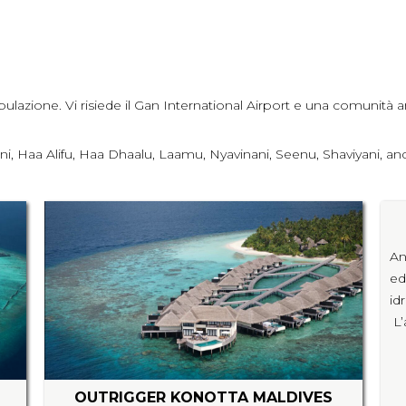
opulazione. Vi risiede il Gan International Airport e una comunit
iyani, Haa Alifu, Haa Dhaalu, Laamu, Nyavinani, Seenu, Shaviyani, an
An
ed
i
L’
OUTRIGGER KONOTTA MALDIVES