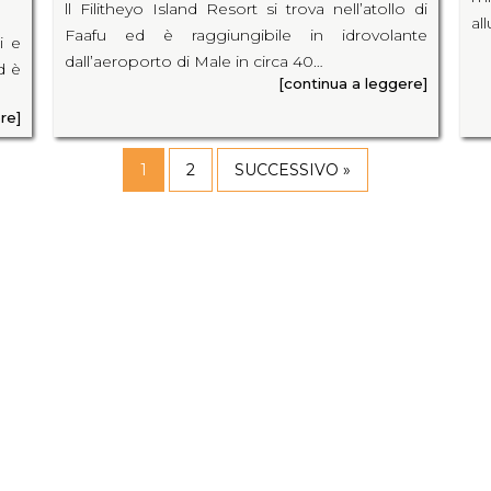
ll Filitheyo Island Resort si trova nell’atollo di
al
Faafu ed è raggiungibile in idrovolante
i e
dall’aeroporto di Male in circa 40…
d è
[continua a leggere]
re]
1
2
SUCCESSIVO »