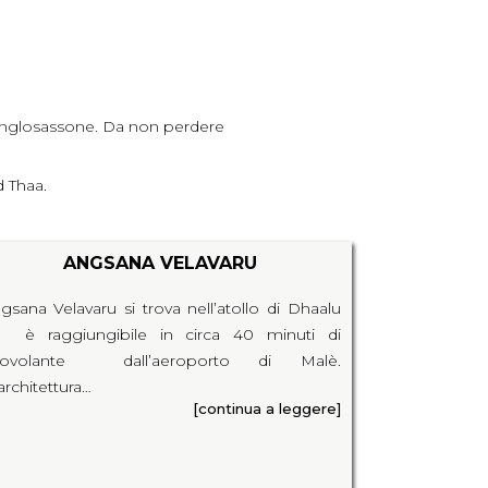
à anglosassone. Da non perdere
d Thaa.
ANGSANA VELAVARU
gsana Velavaru si trova nell’atollo di Dhaalu
 è raggiungibile in circa 40 minuti di
drovolante dall’aeroporto di Malè.
architettura…
[continua a leggere]