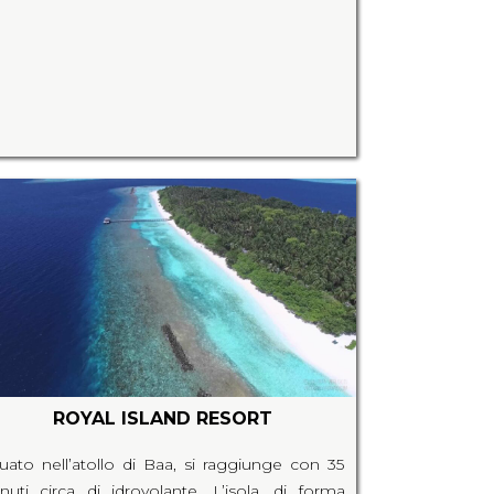
ROYAL ISLAND RESORT
tuato nell’atollo di Baa, si raggiunge con 35
nuti circa di idrovolante. L’isola, di forma