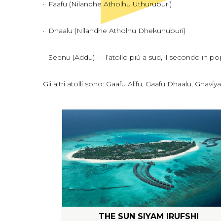
· Faafu (Nilandhe Atholhu Uthuruburi)
· Dhaalu (Nilandhe Atholhu Dhekunuburi)
· Seenu (Addu) — l’atollo più a sud, il secondo in p
Gli altri atolli sono: Gaafu Alifu, Gaafu Dhaalu, Gnav
THE SUN SIYAM IRUFSHI