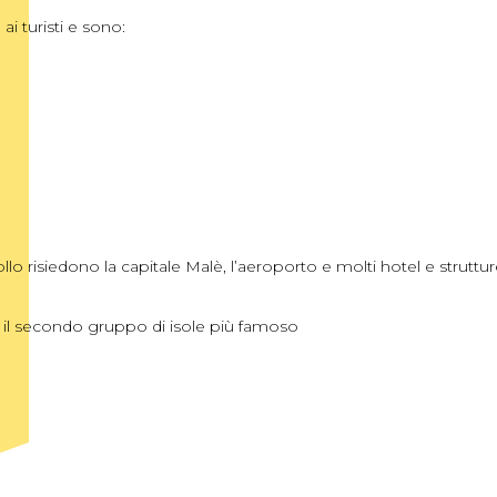
i turisti e sono:
lo risiedono la capitale Malè, l’aeroporto e molti hotel e struttur
, è il secondo gruppo di isole più famoso