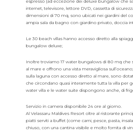
espresso (ad eccezione dei deluxe bungalow che sono 
internet, televisore, lettore DVD, cassetta di sicure
dimensioni di 70 mq, sono ubicati nei giardini del 
ampia sala da bagno con giardino privato, doccia in
Le 30 beach villas hanno accesso diretto alla spiag
bungalow deluxe;
Inoltre troviamo 17 water bungalows di 80 mq che s
al mare e offrono una vista meravigliosa sull’oceano;
sulla laguna con accesso diretto al mare, sono dotat
che circondano quasi interamente tutta la villa per g
water villa e le water suite dispongono anche, di fri
Servizio in camera disponibile 24 ore al giorno.
Al Velassaru Maldives Resort oltre al ristorante princ
piatti serviti a buffet (come carni, pesce, pasta, insalat
chiuso, con una cantina visibile e molto fornita di vini 