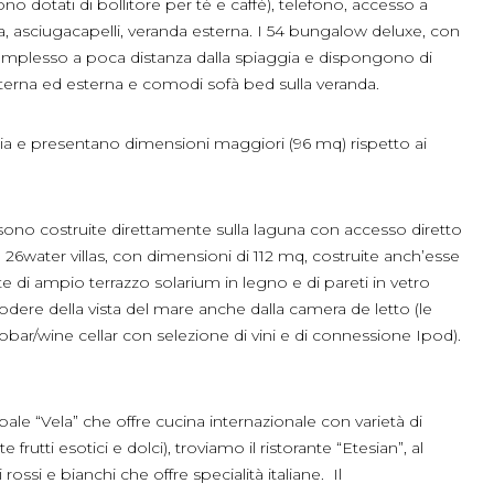
dotati di bollitore per tè e caffé), telefono, accesso a
zza, asciugacapelli, veranda esterna. I 54 bungalow deluxe, con
complesso a poca distanza dalla spiaggia e dispongono di
terna ed esterna e comodi sofà bed sulla veranda.
gia e presentano dimensioni maggiori (96 mq) rispetto ai
ono costruite direttamente sulla laguna con accesso diretto
 26water villas, con dimensioni di 112 mq, costruite anch’esse
e di ampio terrazzo solarium in legno e di pareti in vetro
odere della vista del mare anche dalla camera de letto (le
gobar/wine cellar con selezione di vini e di connessione Ipod).
ipale “Vela” che offre cucina internazionale con varietà di
e frutti esotici e dolci), troviamo il ristorante “Etesian”, al
rossi e bianchi che offre specialità italiane. Il