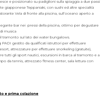
pesce e posizionato su padiglioni sulla spiaggia a due passi
rante giapponese Teppaniaki, con sushi ed altre specialità
istorante Vela di fronte alla piscina, sull’oceano aperto a
 elegante bar nei pressi della piscina, ottimo per degustare
 di musica
so il tramonto sul lato dei water bungalows.
DI gestito da qualificati istruttori per effettuare
sort, attrezzature per effettuare snorkeling (gratuite),
re tutti gli sport nautici, escursioni in barca al tramonto e a
po da tennis, attrezzato fitness center, sala lettura con
to e prima colazione