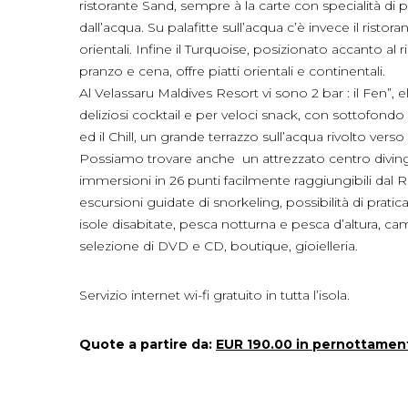
ristorante Sand, sempre à la carte con specialità di 
dall’acqua. Su palafitte sull’acqua c’è invece il risto
orientali. Infine il Turquoise, posizionato accanto al r
pranzo e cena, offre piatti orientali e continentali.
Al Velassaru Maldives Resort vi sono 2 bar : il Fen”,
deliziosi cocktail e per veloci snack, con sottofondo
ed il Chill, un grande terrazzo sull’acqua rivolto ver
Possiamo trovare anche un attrezzato centro diving PA
immersioni in 26 punti facilmente raggiungibili dal Re
escursioni guidate di snorkeling, possibilità di pratica
isole disabitate, pesca notturna e pesca d’altura, cam
selezione di DVD e CD, boutique, gioielleria.
Servizio internet wi-fi gratuito in tutta l’isola.
Quote a partire da:
EUR 190.00 in pernottamen