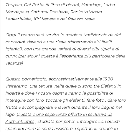
Thupara, Gal Potha (il libro di pietra), Hatadage, Latha
Mandapaya, Sathmal Prashada, Rankoth Vihara,
Lankathilaka, Kiri Venera e del Palazzo reale.
Oggi il pranzo sarà servito in maniera tradizionale da dei
contadini, davanti a una risaia (rispettando alti livelli
igienici), con una grande varietà di diversi cibi tipici e di
curry. (per alcuni questa è l’esperienza più particolare della
vacanza)
Questo pomeriggio, approssimativamente alle 15.30 ,
visiteremo una tenuta nella quale ci sono tre Elefanti in
liibertà e dove I nostril ospiti avranno la possibilità di
interagire con loro, toccare gli elefanti, fare foto , dare loro
frutta e accompagnarli e lavarli durante il loro bagno nel
lago.
Questa è una esperienza offerta in esclusiva da
Authenticities
, studiata per poter interagire con questi
splendidi animali senza assistere a spettacoli crudeli in