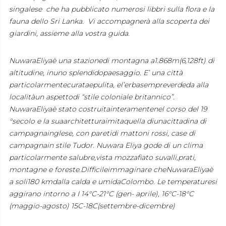
singalese che ha pubblicato numerosi libbri sulla flora e la
fauna dello Sri Lanka. Vi accompagnerà alla scoperta dei
giardini, assieme alla vostra guida.
NuwaraEliyaè una stazionedi montagna a1.868m(6,128ft) di
altitudine, inuno splendidopaesaggio. E’ una città
particolarmentecurataepulita, el’erbasempreverdeda alla
localitàun aspettodi “stile coloniale britannico”.
NuwaraEliyaè stato costruitainteramentenel corso del 19
°secolo e la suaarchitetturaimitaquella diunacittadina di
campagnainglese, con paretidi mattoni rossi, case di
campagnain stile Tudor. Nuwara Eliya gode di un clima
particolarmente salubre,vista mozzafiato suvalli,prati,
montagne e foreste.Difficileimmaginare cheNuwaraEliyaè
a soli180 kmdalla calda e umidaColombo. Le temperaturesi
aggirano intorno a I 14°C-21°C (gen- aprile), 16°C-18°C
(maggio-agosto) 15C-18C(settembre-dicembre)