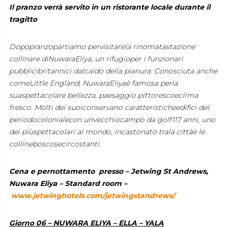
Il pranzo verrà servito in un ristorante locale durante il
tragitto
Dopopranzopartiamo pervisitarela rinomatastazione
collinare diNuwaraEliya, un rifugioper i funzionari
pubblicibritannici dalcaldo della pianura. Conosciuta anche
comeLittle England, NuwaraEliyaè famosa perla
suaspettacolare bellezza, paesaggio pittorescoeclima
fresco. Molti dei suoiconservano caratteristicheedifici del
periodocolonialecon unvecchiocampo da golf117 anni, uno
dei piùspettacolari al mondo, incastonato trala cittàe le
collineboscosecircostanti.
Cena e pernottamento presso – Jetwing St Andrews,
Nuwara Eliya – Standard room –
www.jetwinghotels.com/jetwingstandrews/
Giorno 06 – NUWARA ELIYA – ELLA – YALA